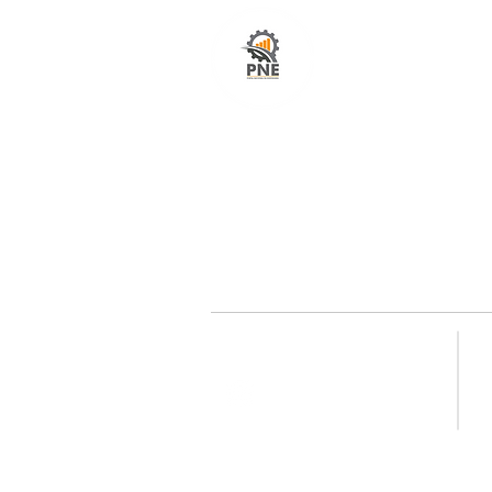
O seu portal com serviços de ampla excelênci
atendimento em todo o Brasil. O caminho mais
fácil e rápido para encurtar tempo e distância
entre fornecedores e clientes é aqui!
Redes sociais