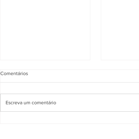
Comentários
Escreva um comentário
Fitas de aço de Alta
Plastmetal -
Performance para sua
Fácil Monta
Indústria