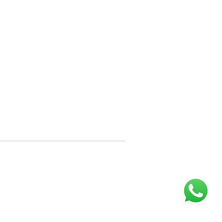
raga a sua
mpresa
reça os melhores benefícios para
s clientes agora mesmo.
dastre
a empresa conosco!
Cadastrar empresa
eservados. Fale conosco:
.
rmos de LGPD
.