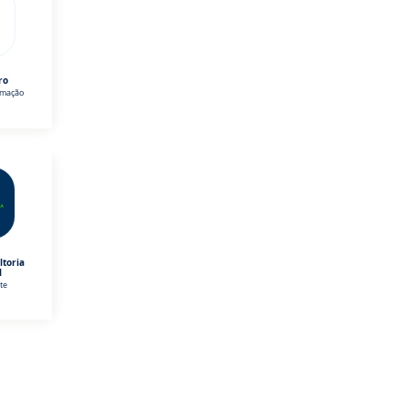
ro
omação
ltoria
l
te