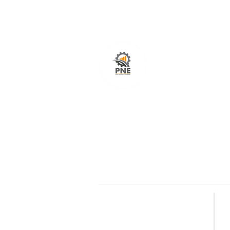
O seu portal com serviços de ampla excelênci
atendimento em todo o Brasil. O caminho mais
fácil e rápido para encurtar tempo e distância
entre fornecedores e clientes é aqui!
Redes sociais