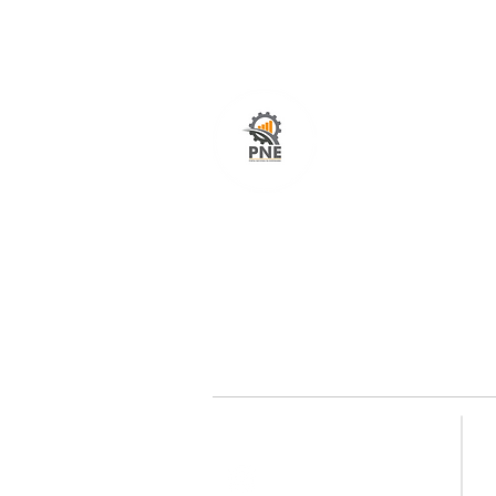
O seu portal com serviços de ampla excelênci
atendimento em todo o Brasil. O caminho mais
fácil e rápido para encurtar tempo e distância
entre fornecedores e clientes é aqui!
Redes sociais