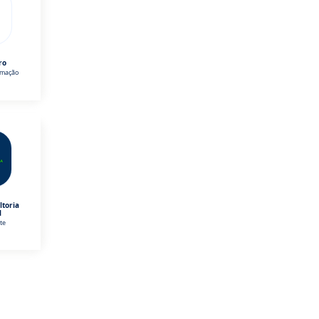
ro
omação
ltoria
l
te