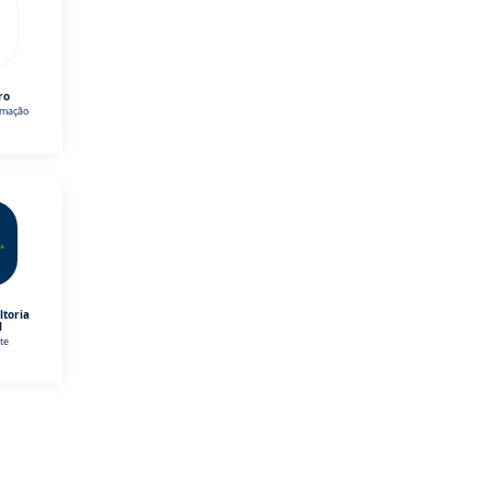
ro
omação
ltoria
l
te