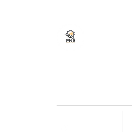
O seu portal com serviços de ampla excelênci
atendimento em todo o Brasil. O caminho mais
fácil e rápido para encurtar tempo e distância
entre fornecedores e clientes é aqui!
Redes sociais