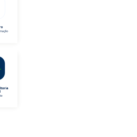
ro
omação
ltoria
l
te