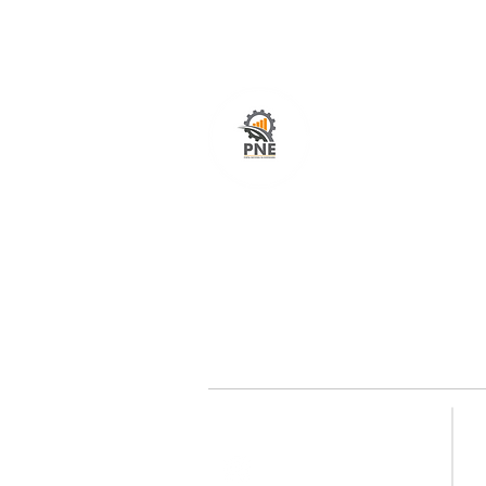
O seu portal com serviços de ampla excelênci
atendimento em todo o Brasil. O caminho mais
fácil e rápido para encurtar tempo e distância
entre fornecedores e clientes é aqui!
Redes sociais