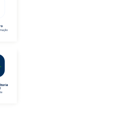
ro
omação
ltoria
l
te