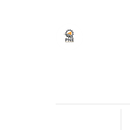
O seu portal com serviços de ampla excelênci
atendimento em todo o Brasil. O caminho mais
fácil e rápido para encurtar tempo e distância
entre fornecedores e clientes é aqui!
Redes sociais