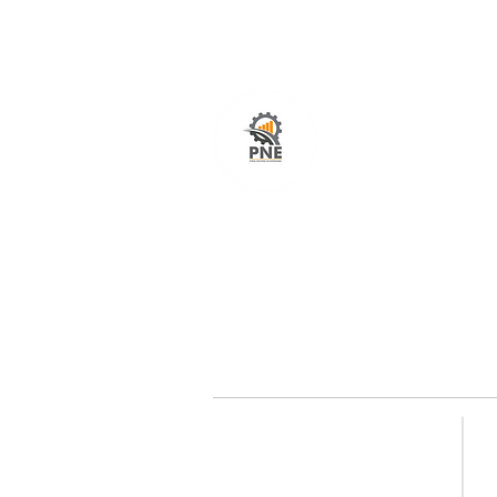
O seu portal com serviços de ampla excelênci
atendimento em todo o Brasil. O caminho mais
fácil e rápido para encurtar tempo e distância
entre fornecedores e clientes é aqui!
Redes sociais