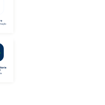
ro
omação
ltoria
l
te