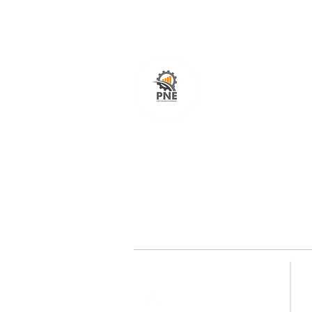
O seu portal com serviços de ampla excelênci
atendimento em todo o Brasil. O caminho mais
fácil e rápido para encurtar tempo e distância
entre fornecedores e clientes é aqui!
Redes sociais