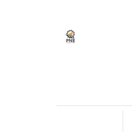
O seu portal com serviços de ampla excelênci
atendimento em todo o Brasil. O caminho mais
fácil e rápido para encurtar tempo e distância
entre fornecedores e clientes é aqui!
Redes sociais