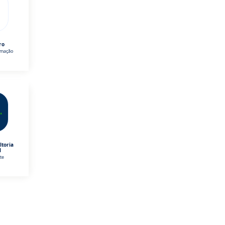
ro
omação
ltoria
l
te