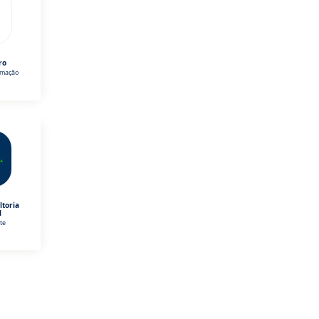
ro
omação
ltoria
l
te