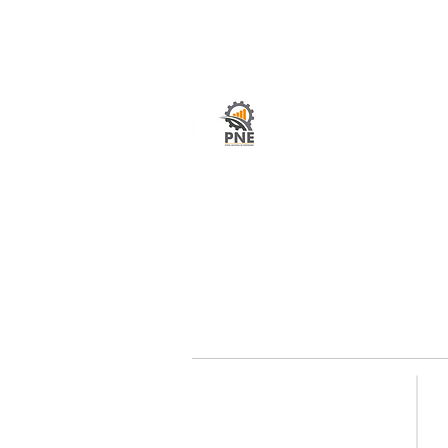
O seu portal com serviços de ampla excelênci
atendimento em todo o Brasil. O caminho mais
fácil e rápido para encurtar tempo e distância
entre fornecedores e clientes é aqui!
Redes sociais