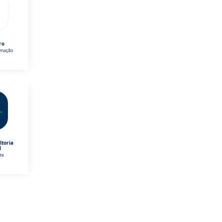
ro
omação
ltoria
l
te