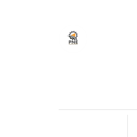
O seu portal com serviços de ampla excelênci
atendimento em todo o Brasil. O caminho mais
fácil e rápido para encurtar tempo e distância
entre fornecedores e clientes é aqui!
Redes sociais