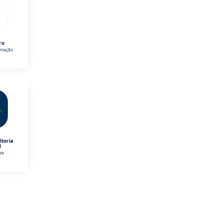
ro
omação
ltoria
l
te