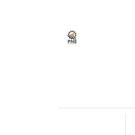
O seu portal com serviços de ampla excelênci
atendimento em todo o Brasil. O caminho mais
fácil e rápido para encurtar tempo e distância
entre fornecedores e clientes é aqui!
Redes sociais