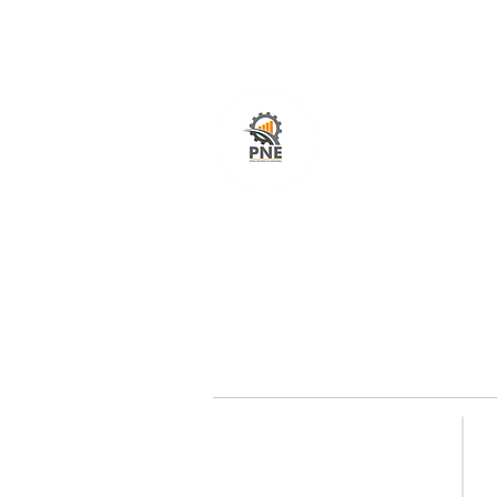
O seu portal com serviços de ampla excelênci
atendimento em todo o Brasil. O caminho mais
fácil e rápido para encurtar tempo e distância
entre fornecedores e clientes é aqui!
Redes sociais