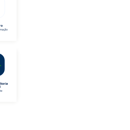
ro
omação
ltoria
l
te