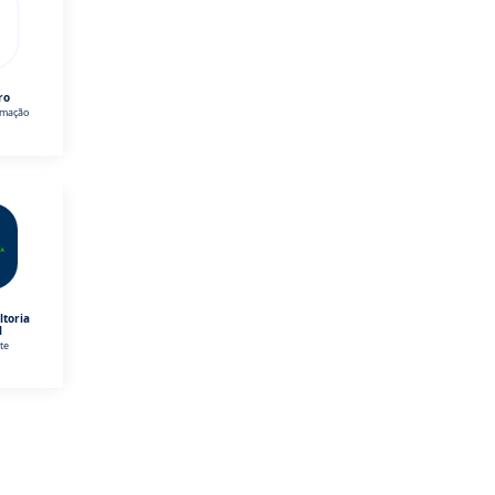
ro
omação
ltoria
l
te