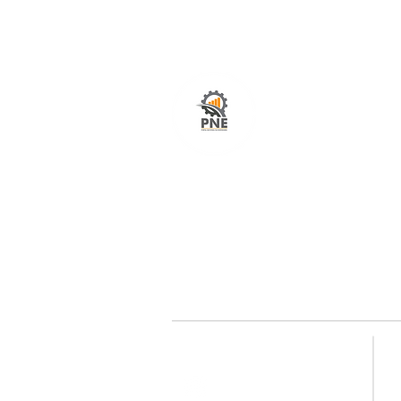
O seu portal com serviços de ampla excelênci
atendimento em todo o Brasil. O caminho mais
fácil e rápido para encurtar tempo e distância
entre fornecedores e clientes é aqui!
Redes sociais