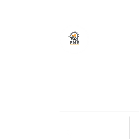
O seu portal com serviços de ampla excelênci
atendimento em todo o Brasil. O caminho mais
fácil e rápido para encurtar tempo e distância
entre fornecedores e clientes é aqui!
Redes sociais