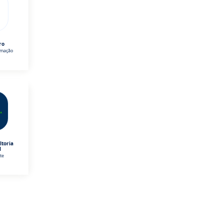
ro
omação
ltoria
l
te