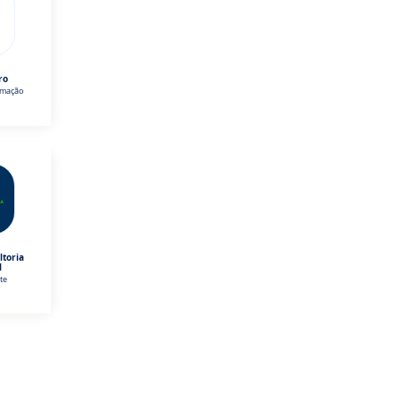
ro
omação
ltoria
l
te