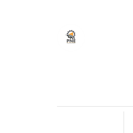
O seu portal com serviços de ampla excelênci
atendimento em todo o Brasil. O caminho mais
fácil e rápido para encurtar tempo e distância
entre fornecedores e clientes é aqui!
Redes sociais