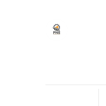
O seu portal com serviços de ampla excelênci
atendimento em todo o Brasil. O caminho mais
fácil e rápido para encurtar tempo e distância
entre fornecedores e clientes é aqui!
Redes sociais