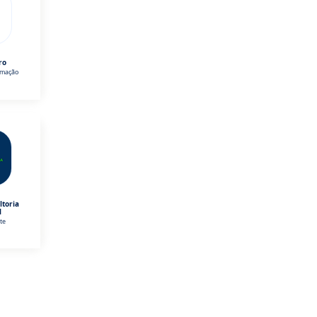
ro
omação
ltoria
l
te