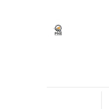
O seu portal com serviços de ampla excelênci
atendimento em todo o Brasil. O caminho mais
fácil e rápido para encurtar tempo e distância
entre fornecedores e clientes é aqui!
Redes sociais