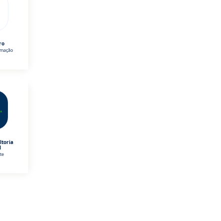
ro
omação
ltoria
l
te