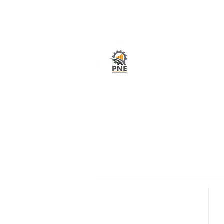
O seu portal com serviços de ampla excelênci
atendimento em todo o Brasil. O caminho mais
fácil e rápido para encurtar tempo e distância
entre fornecedores e clientes é aqui!
Redes sociais