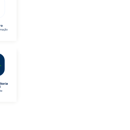
ro
omação
ltoria
l
te