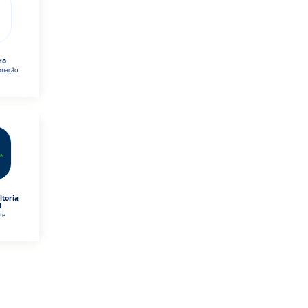
ro
omação
ltoria
l
te