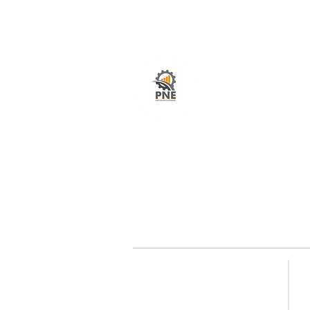
O seu portal com serviços de ampla excelênci
atendimento em todo o Brasil. O caminho mais
fácil e rápido para encurtar tempo e distância
entre fornecedores e clientes é aqui!
Redes sociais