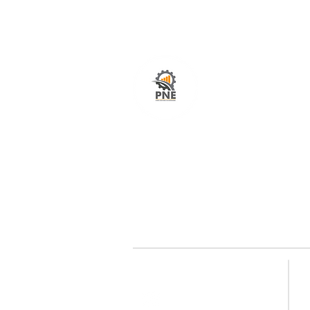
O seu portal com serviços de ampla excelênci
atendimento em todo o Brasil. O caminho mais
fácil e rápido para encurtar tempo e distância
entre fornecedores e clientes é aqui!
Redes sociais