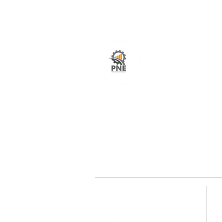
O seu portal com serviços de ampla excelênci
atendimento em todo o Brasil. O caminho mais
fácil e rápido para encurtar tempo e distância
entre fornecedores e clientes é aqui!
Redes sociais