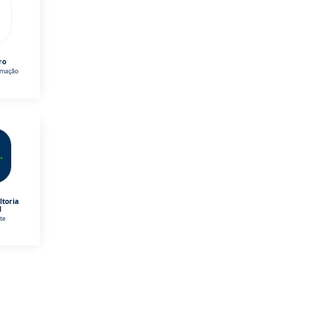
ro
omação
ltoria
l
te