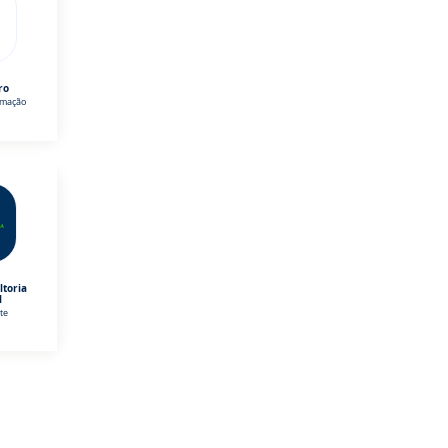
ro
omação
ltoria
l
te