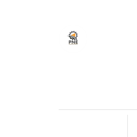
O seu portal com serviços de ampla excelênci
atendimento em todo o Brasil. O caminho mais
fácil e rápido para encurtar tempo e distância
entre fornecedores e clientes é aqui!
Redes sociais