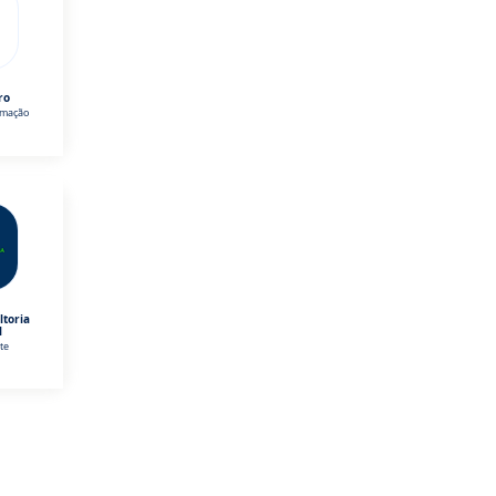
ro
omação
ltoria
l
te