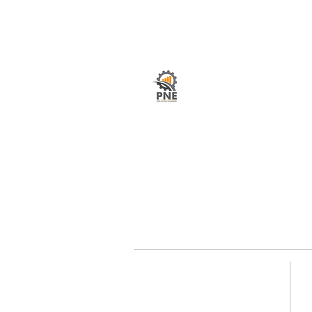
O seu portal com serviços de ampla excelênci
atendimento em todo o Brasil. O caminho mais
fácil e rápido para encurtar tempo e distância
entre fornecedores e clientes é aqui!
Redes sociais