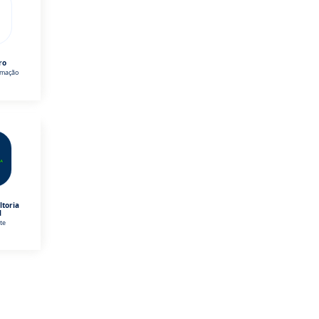
ro
omação
ltoria
l
te