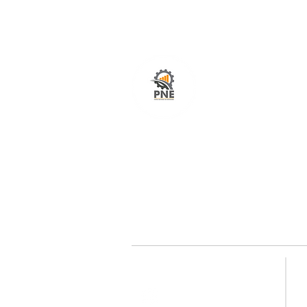
O seu portal com serviços de ampla excelênci
atendimento em todo o Brasil. O caminho mais
fácil e rápido para encurtar tempo e distância
entre fornecedores e clientes é aqui!
Redes sociais