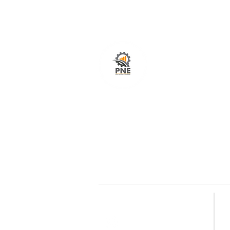
O seu portal com serviços de ampla excelênci
atendimento em todo o Brasil. O caminho mais
fácil e rápido para encurtar tempo e distância
entre fornecedores e clientes é aqui!
Redes sociais