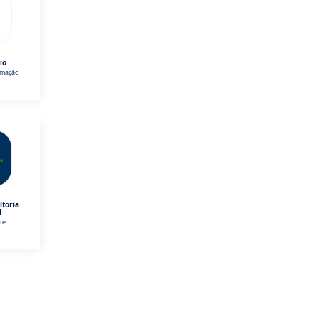
ro
omação
ltoria
l
te