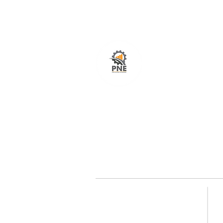
O seu portal com serviços de ampla excelênci
atendimento em todo o Brasil. O caminho mais
fácil e rápido para encurtar tempo e distância
entre fornecedores e clientes é aqui!
Redes sociais