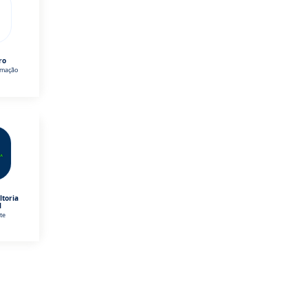
ro
omação
ltoria
l
te