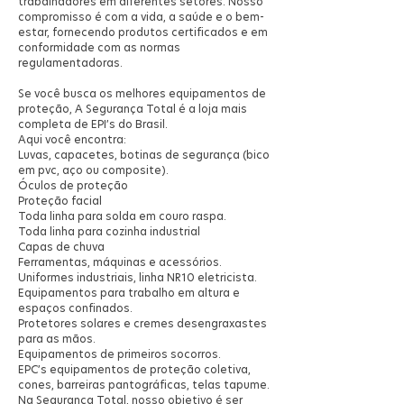
trabalhadores em diferentes setores. Nosso
compromisso é com a vida, a saúde e o bem-
estar, fornecendo produtos certificados e em
conformidade com as normas
regulamentadoras.
Se você busca os melhores equipamentos de
proteção, A Segurança Total é a loja mais
completa de EPI’s do Brasil.
⁠Aqui você encontra:
Luvas, capacetes, botinas de segurança (bico
em pvc, aço ou composite).
⁠Óculos de proteção
Proteção facial
Toda linha para solda em couro raspa.
⁠Toda linha para cozinha industrial
Capas de chuva
Ferramentas, máquinas e acessórios.
Uniformes industriais, linha NR10 eletricista.
Equipamentos para trabalho em altura e
espaços confinados.
⁠Protetores solares e cremes desengraxastes
para as mãos.
Equipamentos de primeiros socorros.
⁠EPC’s equipamentos de proteção coletiva,
cones, barreiras pantográficas, telas tapume.
Na Segurança Total, nosso objetivo é ser