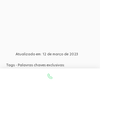
Atualizado em:
12 de março de 2023
Tags - Palavras chaves exclusivas:
O seu portal com serviços de ampla excelência com