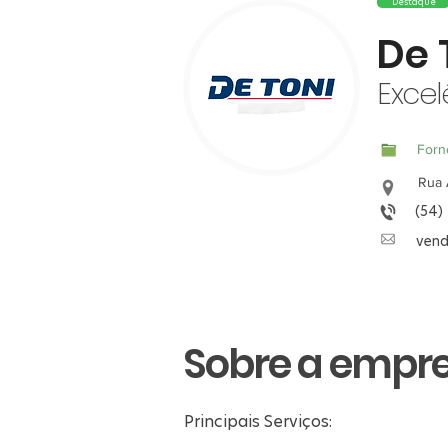
Destaque
De 
Excel
Forn
Rua 
(54)
vend
Sobre a empr
Principais Serviços: