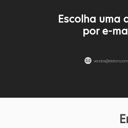
Escolha uma d
por e-ma
vendas@detoni.com
E