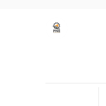
O seu portal com serviços de ampla excelênci
atendimento em todo o Brasil. O caminho mais
fácil e rápido para encurtar tempo e distância
entre fornecedores e clientes é aqui!
Redes sociais