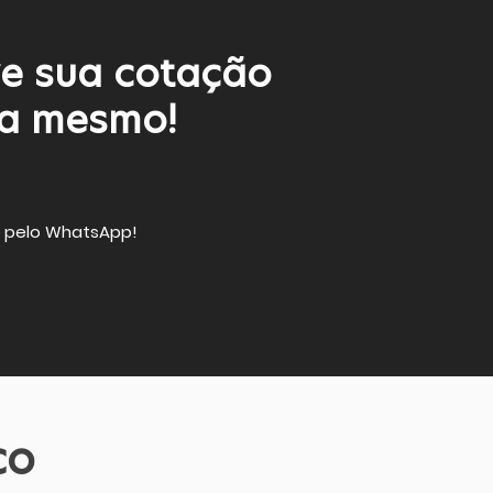
ze sua cotação
ra mesmo!
o pelo WhatsApp!
co