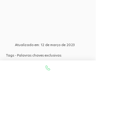
Atualizado em:
12 de março de 2023
Tags - Palavras chaves exclusivas:
O seu portal com serviços de ampla excelência com
atendimento em todo o Brasil. O caminho mais
fácil e rápido para encurtar tempo e distância